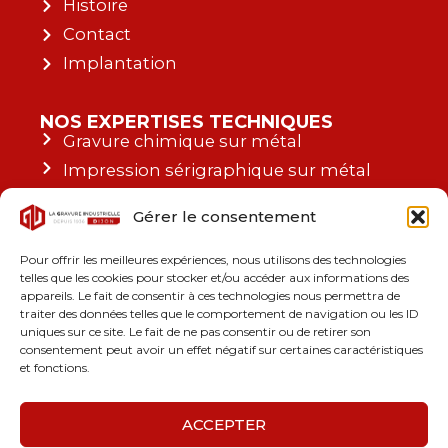
Histoire
Contact
Implantation
NOS EXPERTISES TECHNIQUES
Gravure chimique sur métal
Impression sérigraphique sur métal
Impression sérigraphique ou
Gérer le consentement
numérique sur plastique
Marquage & découpe laser
Pour offrir les meilleures expériences, nous utilisons des technologies
telles que les cookies pour stocker et/ou accéder aux informations des
appareils. Le fait de consentir à ces technologies nous permettra de
GAMMES PRODUITS & DOMAINES
traiter des données telles que le comportement de navigation ou les ID
D'APPLICATION
uniques sur ce site. Le fait de ne pas consentir ou de retirer son
DES RÉFÉRENCES NATIONALES &
consentement peut avoir un effet négatif sur certaines caractéristiques
INTERNATIONALES
et fonctions.
ACCEPTER