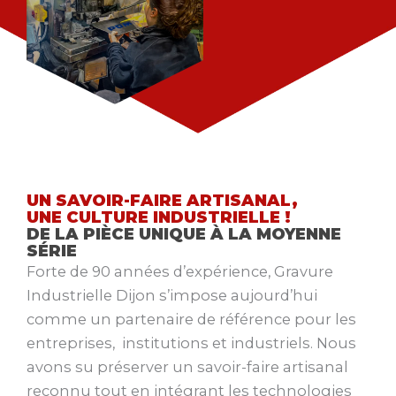
UN SAVOIR-FAIRE ARTISANAL,
UNE CULTURE INDUSTRIELLE !
DE LA PIÈCE UNIQUE À LA MOYENNE
SÉRIE
Forte de 90 années d’expérience, Gravure
Industrielle Dijon s’impose aujourd’hui
comme un partenaire de référence pour les
entreprises, institutions et industriels. Nous
avons su préserver un savoir-faire artisanal
reconnu tout en intégrant les technologies